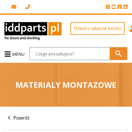
Utwórz własne konto
MENU
MATERIALY MONTAZOWE
Powrót