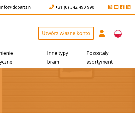
info@iddparts.nl
+31 (0) 342 490 990
Utwórz własne konto
nienie
Inne typy
Pozostały
yczne
bram
asortyment