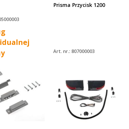
Prisma Przycisk 1200
805000003
ug
idualnej
ny
Art. nr.: 807000003