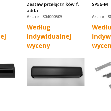
Zestaw przełączników f.
SP56-M
add. i
Art. nr.: 804000505
Art. nr.: 
Według
Wedł
ej
indywidualnej
indyw
wyceny
wyce