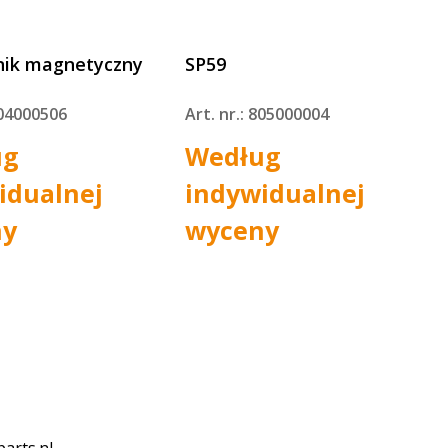
nik magnetyczny
SP59
804000506
Art. nr.: 805000004
ug
Według
idualnej
indywidualnej
ny
wyceny