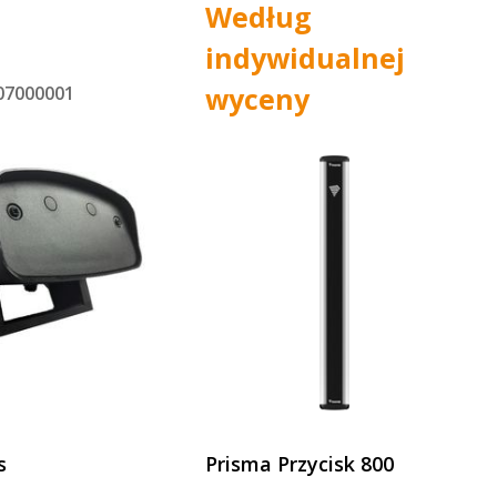
Według
indywidualnej
wyceny
807000001
s
Prisma Przycisk 800