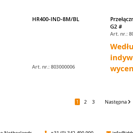
HR400-IND-8M/BL
Przełącz
G2 #
Art. nr.: 
Wedł
indyw
wyce
Art. nr.: 803000006
1
2
3
Następna