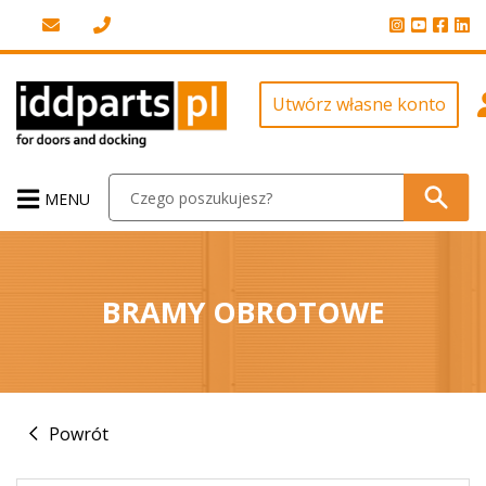
Utwórz własne konto
MENU
BRAMY OBROTOWE
Powrót