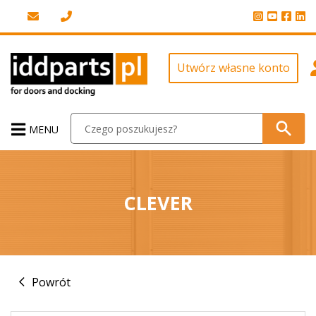
Utwórz własne konto
MENU
CLEVER
Powrót