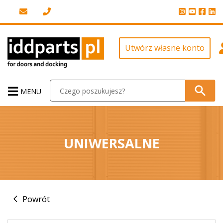
Utwórz własne konto
MENU
UNIWERSALNE
Powrót