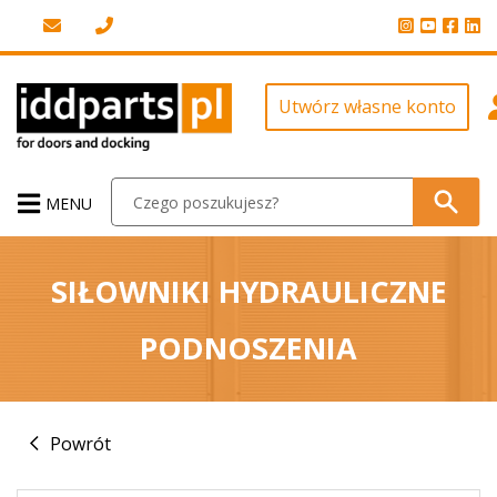
Utwórz własne konto
MENU
SIŁOWNIKI HYDRAULICZNE
PODNOSZENIA
Powrót