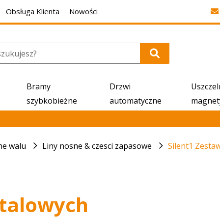
Obsługa Klienta
Nowości
Bramy
Drzwi
Uszczel
szybkobieżne
automatyczne
magnet
ne walu
Liny nosne & czesci zapasowe
Silent1 Zest
stalowych