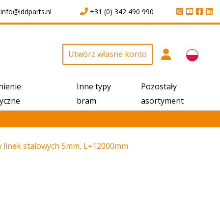
info@iddparts.nl
+31 (0) 342 490 990
Utwórz własne konto
nienie
Inne typy
Pozostały
yczne
bram
asortyment
aw linek stalowych 5mm, L=12000mm