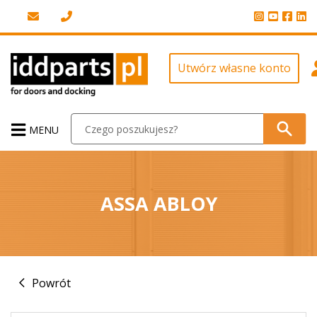
Utwórz własne konto
MENU
ASSA ABLOY
Powrót